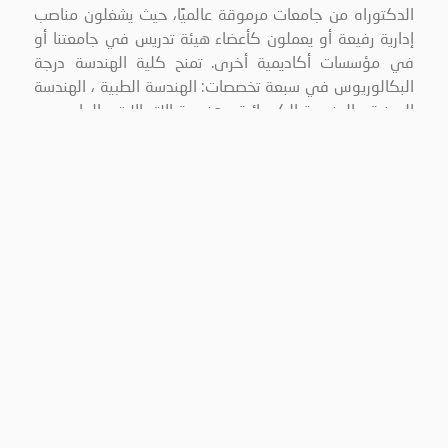
الدكتوراه من جامعات مرموقة عالميًا، حيث يشغلون مناصب
إدارية رفيعة أو يعملون كأعضاء هيئة تدريس في جامعتنا أو
في مؤسسات أكاديمية أخرى. تمنح كلية الهندسة درجة
البكالوريوس في سبعة تخصصات: الهندسة الطبية ، الهندسة
المدنية ، الهندسة الكهربائية ، هندسة الاتصالات والحاسوب ،
هندسة الروبوتات والذكاء الاصطناعي، هندسة المركبات
الكهربائية والهندسة الصناعية. كما تمنح الكلية درجة
الماجستير في تخصصات: هندسة الاتصالات والحاسوب
والهندسة الطبية، وهندسة الإنشاءات وإدارة المشاريع. نسعى
في كلية الهندسة إلى تقديم تعليم أكاديمي متميز من خلال
استقطاب أعضاء هيئة تدريس ذوي خبرة واسعة في مجالات
البحث العلمي والعمل الأكاديمي والصناعة. كما نعمل على
تطوير برامج هندسية جديدة تلبي احتياجات ومتطلبات السوق.
تتركز جهودنا في توفير المعرفة والمهارات التي تمكّن طلابنا
من التميز في سوق العمل المحلي والإقليمي والعالمي.
وفي الختام، ندعوكم لزيارة موقعنا الإلكتروني للحصول على
معلومات شاملة حول برامجنا الأكاديمية وأبحاثنا، بالإضافة
إلى آخر الأخبار والأنشطة التي تنظمها الكلية. لا تترددوا في
التواصل معنا أو مع أي من أعضاء هيئة التدريس أو موظفي