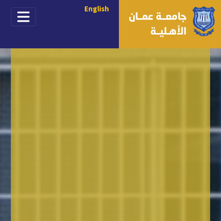
English
جامعــة عمــان
الأهـليــة